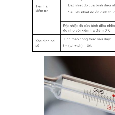
Đặt nhiệt độ của bình điều 
Tiến hành
kiểm tra
Sau khi nhiệt độ ổn định thì đ
Đặt nhiệt độ của bình điều nhiệ
đo như với kiểm tra điểm 0℃
Tính theo công thức sau đây:
Xác định sai
số
t = (
t
ch
+
t
ch
) –
t
bk