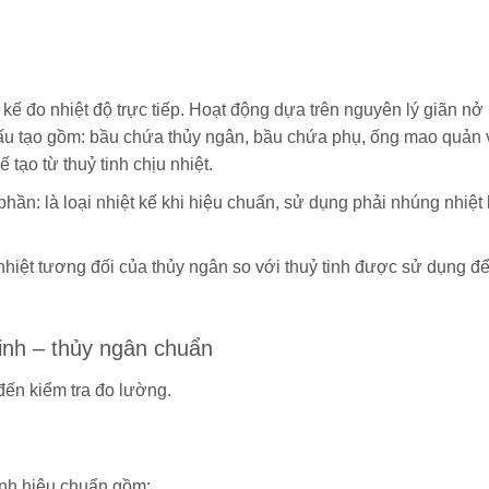
ệt kế đo nhiệt độ trực tiếp. Hoạt động dựa trên nguyên lý giãn nở
 cấu tạo gồm: bầu chứa thủy ngân, bầu chứa phụ, ống mao quản 
 tạo từ thuỷ tinh chịu nhiệt.
phần: là loại nhiệt kế khi hiệu chuẩn, sử dụng phải nhúng nhiệt
 nhiệt tương đối của thủy ngân so với thuỷ tinh được sử dụng đ
tinh – thủy ngân chuẩn
đến kiểm tra đo lường.
ình hiệu chuẩn gồm: