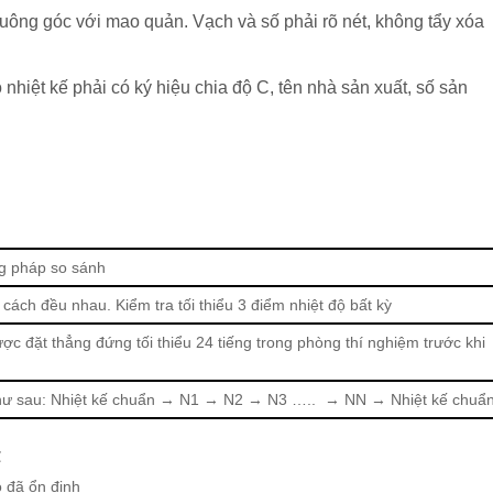
uông góc với mao quản. Vạch và số phải rõ nét, không tẩy xóa
 nhiệt kế phải có ký hiệu chia độ C, tên nhà sản xuất, số sản
g pháp so sánh
 cách đều nhau. Kiểm tra tối thiểu 3 điểm nhiệt độ bất kỳ
ợc đặt thẳng đứng tối thiểu 24 tiếng trong phòng thí nghiệm trước khi
 như sau: Nhiệt kế chuẩn → N1 → N2 → N3 ….. → N
N
→ Nhiệt kế chuẩ
℃
ộ đã ổn định