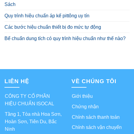
Sách
Quy trình hiệu chuẩn áp kế pittông uy tín
Các bước hiệu chuẩn thiết bị đo mức tự động
Bể chuẩn dung tích có quy trình hiệu chuẩn như thế nào?
LIÊN HỆ
VỀ CHÚNG TÔI
CÔNG TY CỔ PHẦN
Giới thiệu
HIỆU CHUẨN ISOCAL
Chứng nhận
Tầng 1, Tòa nhà Hoa Sơn,
Chính sách thanh toán
Hoàn Sơn, Tiên Du, Bắc
Chính sách vận chuyển
Ninh