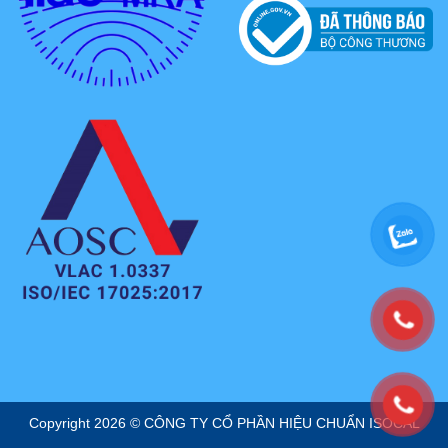
Copyright 2026 © CÔNG TY CỔ PHẦN HIỆU CHUẨN ISOCAL