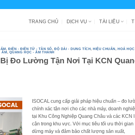
TRANG CHỦ
DỊCH VỤ
TÀI LIỆU
T
HẨM
,
ĐIỆN - ĐIỆN TỬ - TẦN SỐ
,
ĐỘ DÀI - DUNG TÍCH
,
HIỆU CHUẨN
,
HOÁ HỌC 
Ộ ẨM
,
QUANG HỌC - ÂM THANH
t Bị Đo Lường Tận Nơi Tại KCN Qua
ISOCAL cung cấp giải pháp hiệu chuẩn – đo lư
chính xác tận nơi cho các nhà máy, doanh nghi
tại Khu Công Nghiệp Quang Châu và các KCN 
cận trong khu vực. Với mục tiêu tối ưu thời gian
dừng máy và đảm bảo chất lượng sản xuất,