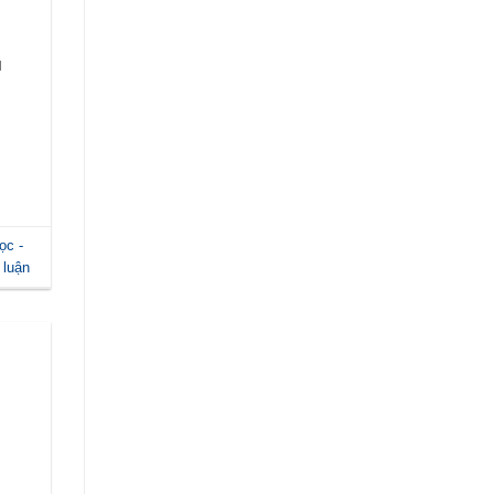
u
ọc -
 luận