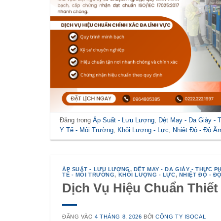
Đăng trong
Áp Suất - Lưu Lượng
,
Dệt May - Da Giày -
Y Tế - Môi Trường
,
Khối Lượng - Lực
,
Nhiệt Độ - Độ Ẩ
ÁP SUẤT - LƯU LƯỢNG
,
DỆT MAY - DA GIÀY - THỰC P
TẾ - MÔI TRƯỜNG
,
KHỐI LƯỢNG - LỰC
,
NHIỆT ĐỘ - Đ
Dịch Vụ Hiệu Chuẩn Thiế
ĐĂNG VÀO
4 THÁNG 8, 2026
BỞI
CÔNG TY ISOCAL