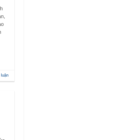
nh
ản,
ảo
n
 luận