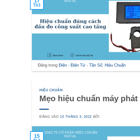
17
Th3
Đăng trong
Điện - Điện Tử - Tần Số
,
Hiệu Chuẩn
HIỆU CHUẨN
Mẹo hiệu chuẩn máy phát 
ĐĂNG VÀO
15 THÁNG 3, 2022
BỞI
15