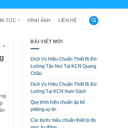
IN TỨC
HÌNH ẢNH
LIÊN HỆ
BÀI VIẾT MỚI
- Y
ng
Dịch Vụ Hiệu Chuẩn Thiết Bị Đo
Lường Tận Nơi Tại KCN Quang
Châu
Dịch Vụ Hiệu Chuẩn Thiết Bị Đo
Lường Tại KCN Nam Sách
ờng
Quy trình hiệu chuẩn áp kế
ệp
pittông uy tín
lân
Các bước hiệu chuẩn thiết bị đo
mức tự động