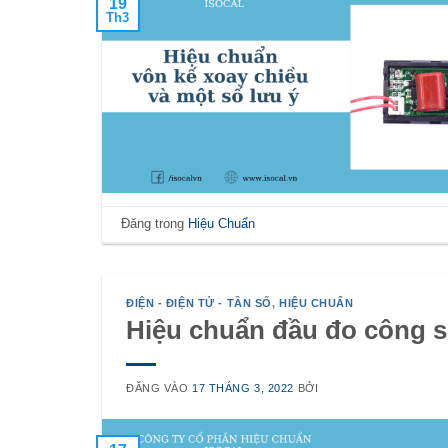
19
Th3
Đăng trong
Hiệu Chuẩn
ĐIỆN - ĐIỆN TỬ - TẦN SỐ
,
HIỆU CHUẨN
Hiệu chuẩn đầu đo công su
ĐĂNG VÀO
17 THÁNG 3, 2022
BỞI