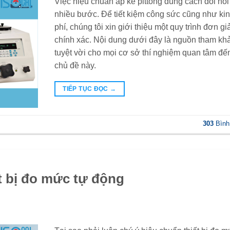
Việc hiệu chuẩn áp kế pittông đúng cách đòi hỏi
nhiều bước. Để tiết kiệm công sức cũng như ki
phí, chúng tôi xin giới thiệu một quy trình đơn gi
chính xác. Nội dung dưới đây là nguồn tham kh
tuyệt vời cho mọi cơ sở thí nghiệm quan tâm đế
chủ đề này.
TIẾP TỤC ĐỌC
→
303
Bình
t bị đo mức tự động