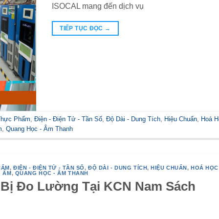
ISOCAL mang đến dịch vụ
TIẾP TỤC ĐỌC
→
 Thực Phẩm
,
Điện - Điện Tử - Tần Số
,
Độ Dài - Dung Tích
,
Hiệu Chuẩn
,
Hoá H
m
,
Quang Học - Âm Thanh
HẨM
,
ĐIỆN - ĐIỆN TỬ - TẦN SỐ
,
ĐỘ DÀI - DUNG TÍCH
,
HIỆU CHUẨN
,
HOÁ HỌC 
Ộ ẨM
,
QUANG HỌC - ÂM THANH
t Bị Đo Lường Tại KCN Nam Sách