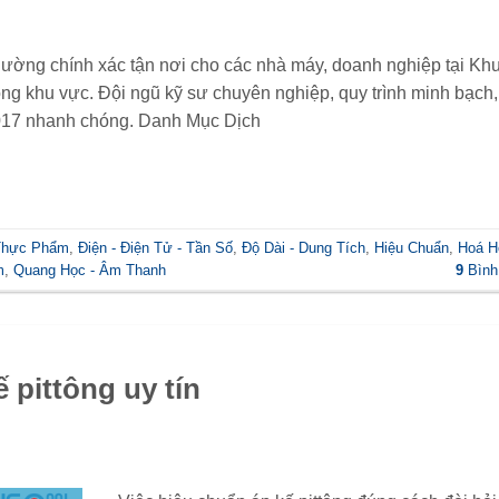
lường chính xác tận nơi cho các nhà máy, doanh nghiệp tại Kh
 khu vực. Đội ngũ kỹ sư chuyên nghiệp, quy trình minh bạch,
017 nhanh chóng. Danh Mục Dịch
 Thực Phẩm
,
Điện - Điện Tử - Tần Số
,
Độ Dài - Dung Tích
,
Hiệu Chuẩn
,
Hoá H
m
,
Quang Học - Âm Thanh
9
Bình
 pittông uy tín