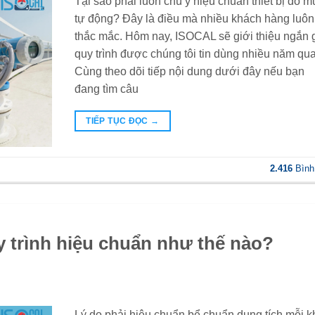
Tại sao phải luôn chú ý hiệu chuẩn thiết bị đo 
tự động? Đây là điều mà nhiều khách hàng luôn
thắc mắc. Hôm nay, ISOCAL sẽ giới thiệu ngắn 
quy trình được chúng tôi tin dùng nhiều năm qua
Cùng theo dõi tiếp nội dung dưới đây nếu bạn
đang tìm câu
TIẾP TỤC ĐỌC
→
2.416
Bình
y trình hiệu chuẩn như thế nào?
Lý do phải hiệu chuẩn bể chuẩn dung tích mỗi k