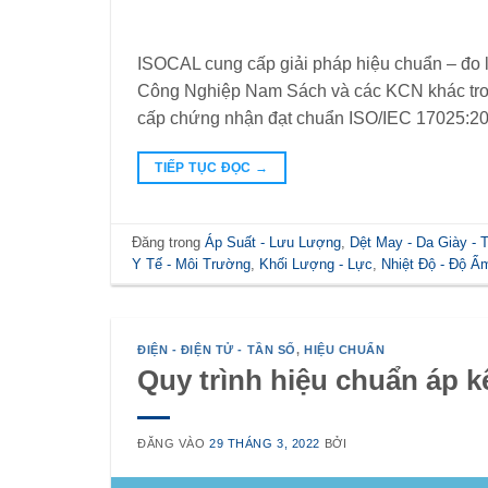
ISOCAL cung cấp giải pháp hiệu chuẩn – đo 
Công Nghiệp Nam Sách và các KCN khác trong
cấp chứng nhận đạt chuẩn ISO/IEC 17025:2
TIẾP TỤC ĐỌC
→
Đăng trong
Áp Suất - Lưu Lượng
,
Dệt May - Da Giày -
Y Tế - Môi Trường
,
Khối Lượng - Lực
,
Nhiệt Độ - Độ Ẩ
ĐIỆN - ĐIỆN TỬ - TẦN SỐ
,
HIỆU CHUẨN
Quy trình hiệu chuẩn áp kế
ĐĂNG VÀO
29 THÁNG 3, 2022
BỞI