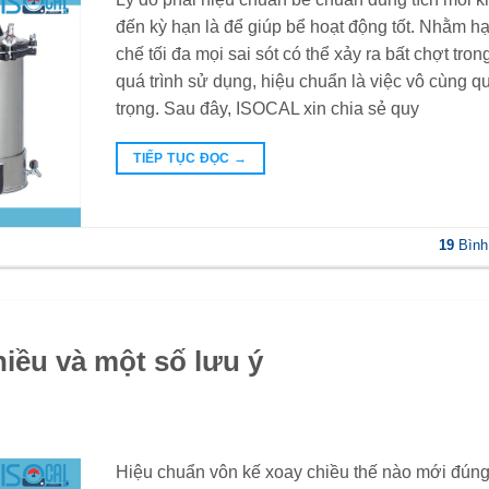
đến kỳ hạn là để giúp bể hoạt động tốt. Nhằm h
chế tối đa mọi sai sót có thể xảy ra bất chợt tron
quá trình sử dụng, hiệu chuẩn là việc vô cùng q
trọng. Sau đây, ISOCAL xin chia sẻ quy
TIẾP TỤC ĐỌC
→
19
Bình
iều và một số lưu ý
Hiệu chuẩn vôn kế xoay chiều thế nào mới đún