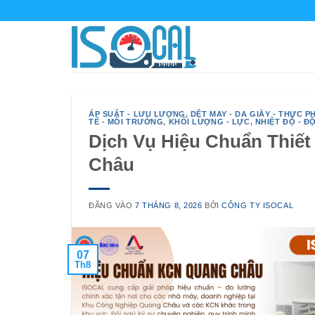
Bỏ
qua
nội
dung
ÁP SUẤT - LƯU LƯỢNG
,
DỆT MAY - DA GIÀY - THỰC P
TẾ - MÔI TRƯỜNG
,
KHỐI LƯỢNG - LỰC
,
NHIỆT ĐỘ - Đ
Dịch Vụ Hiệu Chuẩn Thiế
Châu
ĐĂNG VÀO
7 THÁNG 8, 2026
BỞI
CÔNG TY ISOCAL
07
Th8