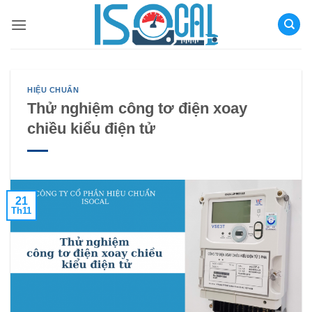
Bỏ
qua
nội
dung
HIỆU CHUẨN
Thử nghiệm công tơ điện xoay
chiều kiểu điện tử
21
Th11