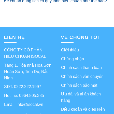
Bể chuẩn dung tích có quy trình hiệu chuẩn như thế nào?
LIÊN HỆ
VỀ CHÚNG TÔI
CÔNG TY CỔ PHẦN
Giới thiệu
HIỆU CHUẨN ISOCAL
Chứng nhận
Tầng 1, Tòa nhà Hoa Sơn,
Chính sách thanh toán
Hoàn Sơn, Tiên Du, Bắc
Chính sách vận chuyển
Ninh
Chính sách bảo mật
SĐT: 0222.222.1997
Ưu đãi và tri ân khách
Hotline: 0964.805.385
hàng
Email: info@isocal.vn
Điều khoản và điều kiện