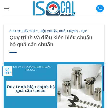
Bỏ
qua
nội
dung
CHIA SẺ KIẾN THỨC
,
HIỆU CHUẨN
,
KHỐI LƯỢNG - LỰC
Quy trình và điều kiện hiệu chuẩn
bộ quả cân chuẩn
04
Th12