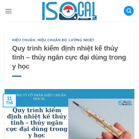
Bỏ
qua
nội
dung
HIỆU CHUẨN
,
HIỆU CHUẨN ĐO LƯỜNG NHIỆT
Quy trình kiểm định nhiệt kế thủy
tinh – thủy ngân cực đại dùng trong
y học
11
Th6