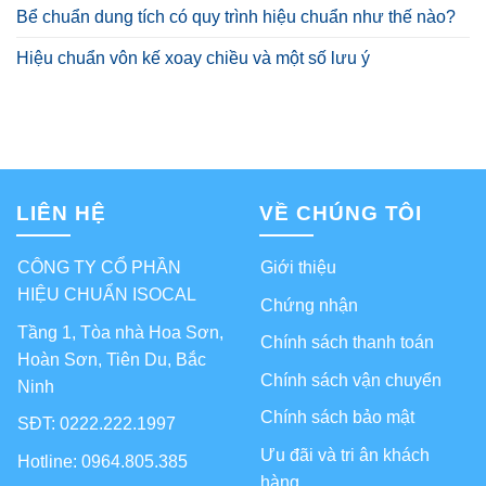
Bể chuẩn dung tích có quy trình hiệu chuẩn như thế nào?
Hiệu chuẩn vôn kế xoay chiều và một số lưu ý
LIÊN HỆ
VỀ CHÚNG TÔI
CÔNG TY CỔ PHẦN
Giới thiệu
HIỆU CHUẨN ISOCAL
Chứng nhận
Tầng 1, Tòa nhà Hoa Sơn,
Chính sách thanh toán
Hoàn Sơn, Tiên Du, Bắc
Chính sách vận chuyển
Ninh
Chính sách bảo mật
SĐT: 0222.222.1997
Ưu đãi và tri ân khách
Hotline: 0964.805.385
hàng