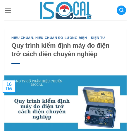
Bỏ
qua
nội
dung
HIỆU CHUẨN
,
HIỆU CHUẨN ĐO LƯỜNG ĐIỆN – ĐIỆN TỬ
Quy trình kiểm định máy đo điện
trở cách điện chuyên nghiệp
16
Th6