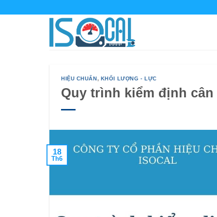
Bỏ
qua
nội
dung
HIỆU CHUẨN
,
KHỐI LƯỢNG - LỰC
Quy trình kiểm định cân
18
Th6