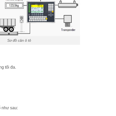
Sơ đồ cân ô tô
g tối đa.
ố như sau: