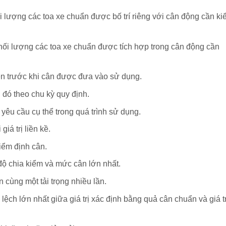
ối lượng các toa xe chuẩn được bố trí riêng với cân động cần k
khối lượng các toa xe chuẩn được tích hợp trong cân động cần
iên trước khi cân được đưa vào sử dụng.
 đó theo chu kỳ quy định.
yêu cầu cụ thể trong quá trình sử dụng.
giá trị liền kề.
kiểm định cân.
ị độ chia kiểm và mức cân lớn nhất.
n cùng một tải trọng nhiều lần.
ệch lớn nhất giữa giá trị xác định bằng quả cân chuẩn và giá tr