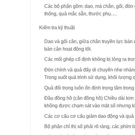
Các bộ phận gồm: dao, má chắn, gối, đòn c
thống, quả mắc sẵn, thước phụ….
Kiểm tra kỹ thuật
Dao và gối cân, giữa chân truyền lực bàn
bàn cân hoạt động tốt.
Các mối ghép cố định không bị lỏng ra tro
Đòn chính và quả đẩy di chuyển nhẹ nhàng
Trong suốt quá trình sử dụng, khối lượng q
Quả đối trọng luôn ổn định trọng tâm trong 
Đầu đồng hồ (cân đồng hồ) Chiều dài kim c
không được chạm sát vào mặt số nhưng 
Các cơ cấu cơ cấu giảm dao động và quả 
Bộ phận chỉ thị số phải rõ ràng, các phím 