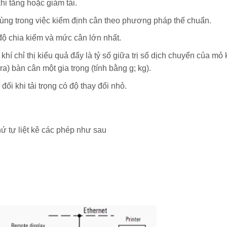
hi tăng hoặc giảm tải.
ùng trong việc kiểm định cân theo phương pháp thế chuẩn.
ị độ chia kiểm và mức cân lớn nhất.
hí chỉ thị kiểu quả đẩy là tỷ số giữa trị số dịch chuyển của mỏ 
ra) bàn cân một gia trọng (tính bằng g; kg).
ối khi tải trọng có độ thay đổi nhỏ.
hứ tự liệt kê các phép như sau