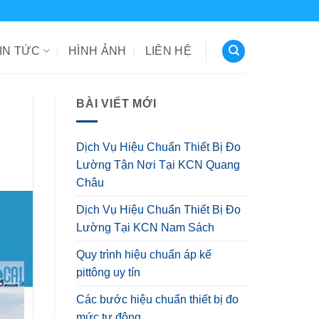
IN TỨC
HÌNH ẢNH
LIÊN HỆ
BÀI VIẾT MỚI
Dịch Vụ Hiệu Chuẩn Thiết Bị Đo
Lường Tận Nơi Tại KCN Quang
Châu
Dịch Vụ Hiệu Chuẩn Thiết Bị Đo
Lường Tại KCN Nam Sách
Quy trình hiệu chuẩn áp kế
pittông uy tín
Các bước hiệu chuẩn thiết bị đo
mức tự động