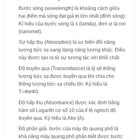
Bước sóng (wavelength) là khoảng cách giữa
hai điểm mà sóng đạt giá trị lớn nhất (đỉnh sóng).
Kí hiệu của bước sóng là λ (lamda), đơn vị là nm
(nanomet).
Sự hấp thụ (Absorption) là sự biến đổi năng
lượng bức xạ sang dạng năng lượng khác. Điều
này được tạo ra từ sự tương tác với khối chất.
Độ truyền qua (Transmittance) là tỷ số thông
lượng bức xạ được truyền qua khi chia cho
thông lượng bức xạ chiếu tới. Ký hiệu là
T=
Φtr
Φ0
.
Độ hấp thụ (Absorbance) được xác định bằng
hàm số Logarith cơ số 10 của tỉ lệ nghịch độ
truyền qua. Ký hiệu là Abs (A).
Độ phân giải bước của máy đo quang phổ là
khả năng máy quang phổ phân biệt được bước