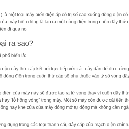
là một loại máy biến điện áp có trị số cao xuống dòng điện có t
của máy biến dòng là tạo ra một dòng điện trong cuộn dây thứ 
ện đi qua nó.
ại ra sao?
 phổ biến là:
uộn dây thứ cấp kết nối trực tiếp với các dây dẫn để đo cường
 dòng điện trong cuộn thứ cấp sẽ phụ thuộc vào tỷ số vòng dâ
điện của máy này sẽ được tạo ra từ vòng thay vì cuộn dây thứ
 hay “lỗ hổng vòng” trong máy. Một số máy còn được cải tiến t
lỗ hổng hay khe cửa của máy đóng mở tự động mà không cần ngắ
g dụng trong các loại thanh cái, dây cáp của mạch điện chính