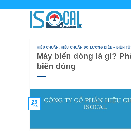
Bỏ
qua
nội
dung
HIỆU CHUẨN
,
HIỆU CHUẨN ĐO LƯỜNG ĐIỆN – ĐIỆN TỬ
Máy biến dòng là gì? Ph
biến dòng
23
Th4