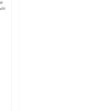
ại
 với