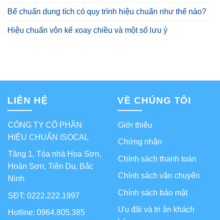
Bể chuẩn dung tích có quy trình hiệu chuẩn như thế nào?
Hiệu chuẩn vôn kế xoay chiều và một số lưu ý
LIÊN HỆ
VỀ CHÚNG TÔI
CÔNG TY CỔ PHẦN
Giới thiệu
HIỆU CHUẨN ISOCAL
Chứng nhận
Tầng 1, Tòa nhà Hoa Sơn,
Chính sách thanh toán
Hoàn Sơn, Tiên Du, Bắc
Chính sách vận chuyển
Ninh
Chính sách bảo mật
SĐT: 0222.222.1997
Ưu đãi và tri ân khách
Hotline: 0964.805.385