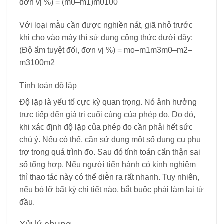
đơn vị %) =
(
m
0
–
m
1
)
m
0
100
Với loại mẫu cần được nghiền nát, giã nhỏ trước
khi cho vào máy thì sử dụng công thức dưới đây:
(Độ ẩm tuyệt đối, đơn vị %) =
m
o
–
m
1
m
3
m
0
–
m
2
–
m
3
100
m
2
Tính toán độ lặp
Độ lặp là yếu tố cực kỳ quan trọng. Nó ảnh hưởng
trực tiếp đến giá trị cuối cùng của phép đo. Do đó,
khi xác định độ lặp của phép đo cần phải hết sức
chú ý. Nếu có thể, cần sử dụng một số dụng cụ phụ
trợ trong quá trình đo. Sau đó tính toán cẩn thận sai
số tổng hợp. Nếu người tiến hành có kinh nghiệm
thì thao tác này có thể diễn ra rất nhanh. Tuy nhiên,
nếu bỏ lỡ bất kỳ chi tiết nào, bắt buộc phải làm lại từ
đầu.