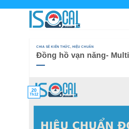
Bỏ
qua
nội
dung
CHIA SẺ KIẾN THỨC
,
HIỆU CHUẨN
Đồng hồ vạn năng- Multi
20
Th12