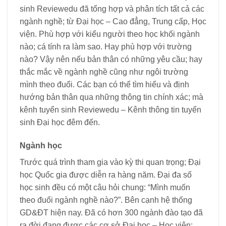
sinh Reviewedu đã tổng hợp và phân tích tất cả các
ngành nghề; từ Đại học – Cao đẳng, Trung cấp, Học
viện. Phù hợp với kiểu người theo học khối ngành
nào; cá tính ra làm sao. Hay phù hợp với trường
nào? Vậy nên nếu bản thân có những yêu cầu; hay
thắc mắc về ngành nghề cũng như ngôi trường
mình theo đuổi. Các bạn có thể tìm hiểu và định
hướng bản thân qua những thông tin chính xác; mà
kênh tuyển sinh Reviewedu – Kênh thông tin tuyển
sinh Đại học đêm đến.
Ngành học
Trước quá trình tham gia vào kỳ thi quan trọng; Đại
học Quốc gia được diễn ra hàng năm. Đại đa số
học sinh đều có một câu hỏi chung: “Mình muốn
theo đuổi ngành nghề nào?”. Bên cạnh hệ thống
GD&ĐT hiện nay. Đã có hơn 300 ngành đào tạo đã
ra đời đang được các cơ sở Đại học – Học viện;