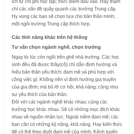
ích từ chi phí học tập; mức điểm đầu vào. Hay thậm
chí các vấn đề quây quanh các trường Trung cấp.
Hy vọng các bạn sẽ chọn lựa cho bản thân mình;
một ngôi trường Trung cấp thích hợp.
Các tính năng khác trên hệ thống
Tư vấn chọn ngành nghề, chọn trường
Ngay từ lúc còn ngồi trên ghế nhà trường. Các học
sinh đều đã được thầy(cô) chỉ dẫn định hướng và
hiểu bản thân yêu thích; đam mê và phù hợp với
công việc gì. Không nên vì định hướng gia truyền
của gia đình; mà bỏ lỡ cơ hội, khả năng; cũng như
sự yêu thích của bản thân.
Đối với các ngành nghề khác nhau; cùng các
trường học khác nhau. Sẽ có những mục đích khác
nhau về nguồn nhân lực. Ngoài niềm đam mê; các
bạn cần có những kỹ năng, khả năng. Hay kiến thức
để có thể theo đuổi đam mê của mình. Kênh tuyển