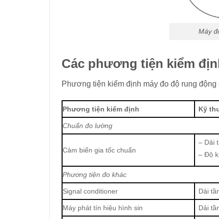
Máy đo
Các phương tiện kiểm đị
Phương tiện kiểm định máy đo độ rung động 
Phương tiện kiểm định
Kỹ th
Chuẩn đo lường
– Dải 
Cảm biến gia tốc chuẩn
– Độ 
Phương tiện đo khác
Signal conditioner
Dải tầ
Máy phát tín hiệu hình sin
Dải tầ