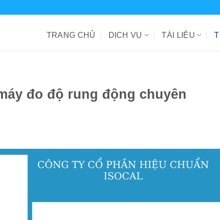
TRANG CHỦ
DỊCH VỤ
TÀI LIỆU
T
máy đo độ rung động chuyên