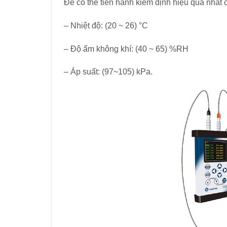
Để có thể tiến hành kiểm định hiệu quả nhất
– Nhiệt độ: (20 ~ 26) °C
– Độ ẩm không khí: (40 ~ 65) %RH
– Áp suất: (97~105) kPa.