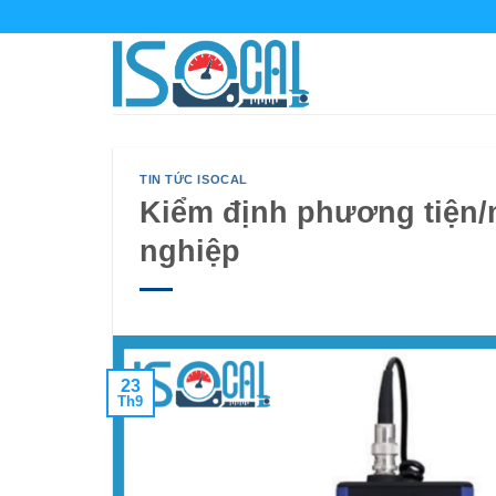
Bỏ
qua
nội
dung
TIN TỨC ISOCAL
Kiểm định phương tiện/
nghiệp
23
Th9