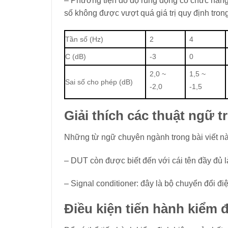
– Phương tiện đo độ rung động có chức năng 
số không được vượt quá giá trị quy định tron
Tần số (Hz)
2
4
C (dB)
-3
0
2,0 ~
1,5 ~
Sai số cho phép (dB)
-2,0
-1,5
Giải thích các thuật ngữ tr
Những từ ngữ chuyên ngành trong bài viết nà
– DUT còn được biết đến với cái tên đầy đủ là
– Signal conditioner: đây là bộ chuyển đổi đi
Điều kiện tiến hành kiểm