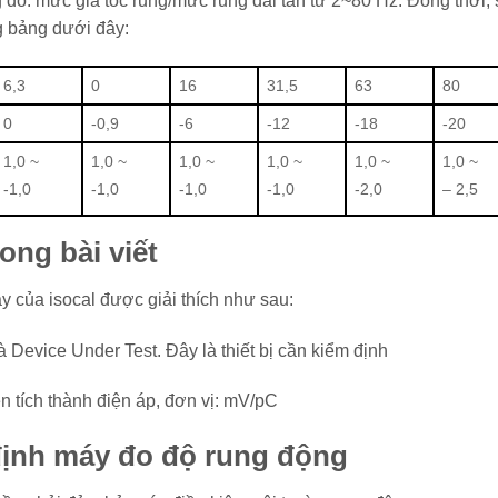
đo: mức gia tốc rung/mức rung dải tần từ 2~80 Hz. Đồng thời, 
g bảng dưới đây:
6,3
0
16
31,5
63
80
0
-0,9
-6
-12
-18
-20
1,0 ~
1,0 ~
1,0 ~
1,0 ~
1,0 ~
1,0 ~
-1,0
-1,0
-1,0
-1,0
-2,0
– 2,5
ong bài viết
y của isocal được giải thích như sau:
 Device Under Test. Đây là thiết bị cần kiểm định
ện tích thành điện áp, đơn vị: mV/pC
 định máy đo độ rung động