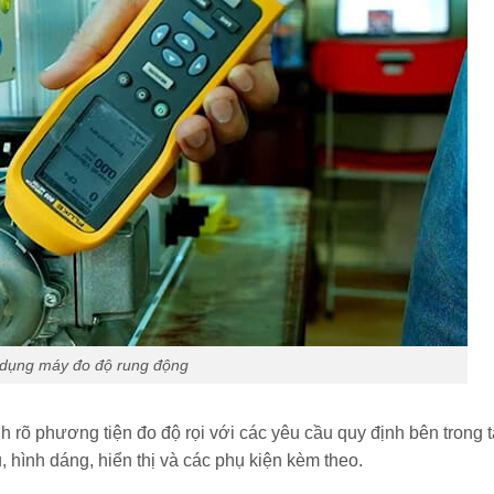
dụng máy đo độ rung động
h rõ phương tiện đo độ rọi với các yêu cầu quy định bên trong t
u, hình dáng, hiển thị và các phụ kiện kèm theo.