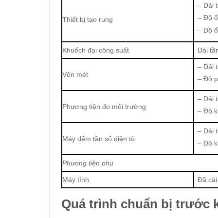
– Dải 
– Độ ổ
Thiết bị tạo rung
– Độ ổ
Khuếch đại công suất
Dải tầ
– Dải 
Vôn mét
– Độ p
– Dải 
Phương tiện đo môi trường
– Độ k
– Dải 
Máy đếm tần số điện tử
– Độ k
Phương
tiện phụ
Máy tính
Đã cài
Quá trình chuẩn bị trước 